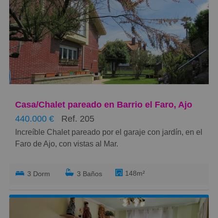
Totalmente diáfano y cuadrado con una pequeña
ventana, puerta peatonal y luz comunitaria.
Se accede por una verja con llave que da acceso a
los distintos trasteros.
Gran capacidad de almacenamiento y de altura.
¡Ven a verlo ya y no pierdas esta gran oportunidad!
Casa/Chalet pareado en Barrio el Faro, Ajo
440.000 €
Ref. 205
Increíble Chalet pareado por el garaje con jardín, en el
Faro de Ajo, con vistas al Mar.
Entorno residencial en un enclave natural de costa,
148m²
3 Dorm
3 Baños
acantilados, paisajes espectaculares, la Ojerada y el
famoso Faro de Ajo pintado por el gran artista Okuda.
A sólo 3 km. del centro de Ajo de las playas Cuberris y