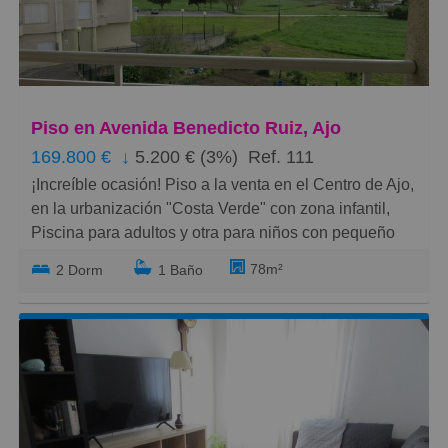
Pequeños
Grandes
Piso en Avenida Benedicto Ruiz, Ajo
169.800 €
↓
5.200 € (3%)
Ref. 111
¡Increíble ocasión! Piso a la venta en el Centro de Ajo,
en la urbanización "Costa Verde" con zona infantil,
Piscina para adultos y otra para niños con pequeño
jardín, Pista de Tenis y zona de aparcamientos al aire
78m²
2 Dorm
1 Baño
libre, privada para los propietarios de la comunidad de
vecinos.
En pleno centro de Ajo, pero alejado de los ruidos,
gracias a su orientación.
A solo 1,6 km. de las Playas de Ajo, a las que se
puede ir dado un paseo agradable, porque hay carril