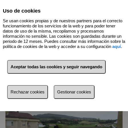
Select Language
▼
Uso de cookies
Se usan cookies propias y de nuestros partners para el correcto
funcionamiento de los servicios de la web y para poder tener
datos de uso de la misma, recopilamos y procesamos
información no sensible. Las cookies son guardadas durante un
periodo de 12 meses. Puedes consultar más información sobre la
23
Inmuebles
Ajo (Cantabria)
política de cookies de la web y acceder a su configuración
aquí
.
Lista
Mapa
Filtros
Aceptar todas las cookies y seguir navegando
más reciente
más reciente
Rechazar cookies
Gestionar cookies
Menos reciente
Baratos
Caros