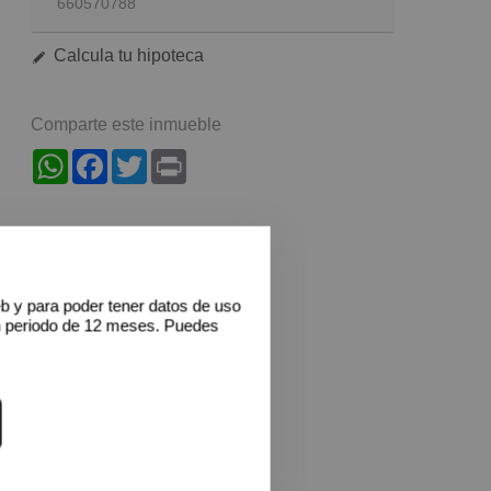
660570788
Calcula tu hipoteca
Comparte este inmueble
WhatsApp
Facebook
Twitter
Print
eb y para poder tener datos de uso
n periodo de 12 meses. Puedes