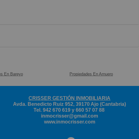
es En Bareyo
Propiedades En Arnuero
CRISSER GESTIÓN INMOBILIARIA
Avda. Benedicto Ruiz 952, 39170 Ajo (Cantabria)
Tel. 942 670 619 y 660 57 07 88
inmocrisser@gmail.com
www.inmocrisser.com