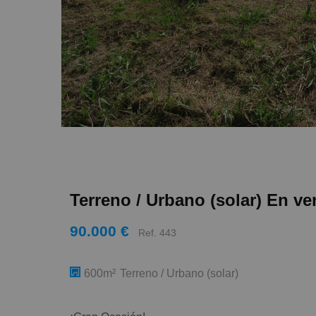
Terreno / Urbano (solar) En v
90.000 €
Ref. 443
600m²
Terreno / Urbano (solar)