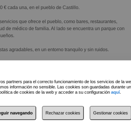
0 € cada una, en el pueblo de Castillo.
servicios que ofrece el pueblo, como bares, restaurantes,
ud de médico de familia. Al lado se encuentra un parque con
queños.
tas agradables, en un entorno tranquilo y sin ruidos.
180 m², en dos plantas. Para más información consultar con
os partners para el correcto funcionamiento de los servicios de la w
amos información no sensible. Las cookies son guardadas durante u
a agradable y tranquila zona. Ésta es tu parcela, ¡Llámanos
política de cookies de la web y acceder a su configuración
aquí
.
seguir navegando
Rechazar cookies
Gestionar cookies